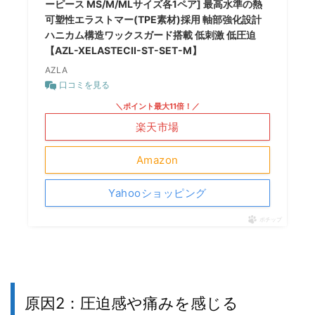
ーピース MS/M/MLサイズ各1ペア] 最高水準の熱
可塑性エラストマー(TPE素材)採用 軸部強化設計
ハニカム構造ワックスガード搭載 低刺激 低圧迫
【AZL-XELASTECII-ST-SET-M】
AZLA
口コミを見る
＼ポイント最大11倍！／
楽天市場
Amazon
Yahooショッピング
ポチップ
原因2：圧迫感や痛みを感じる