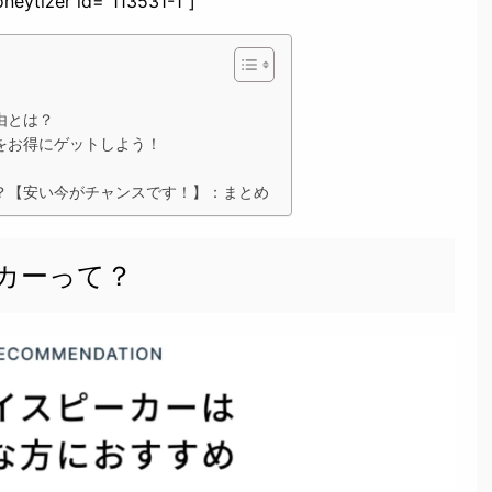
neytizer id="113531-1"]
由とは？
をお得にゲットしよう！
？【安い今がチャンスです！】：まとめ
カーって？