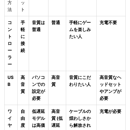
方
ッ
法
ト
コ
手
音質は
普通
手軽にゲー
充電不要
ン
軽
普通
ムを楽しみ
ト
に
たい人
ロ
接
ー
続
ラ
ー
US
高
パソコ
高音
音質にこだ
高音質なヘ
B
音
ンでの
質
わりたい人
ッドセット
質
設定が
やアンプが
必要
必要
ワ
自
低遅延
高音
ケーブルの
充電が必要
イ
由
モデル
質 (低
煩わしさか
ヤ
度
は高価
遅延
ら解放され