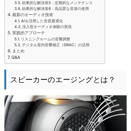
効果的な解決策5：定期的なメンテナンス
効果的な解決策6：高品質な音源の使用
最新のオーディオ技術
AIを活用した音質最適化
没入型オーディオ体験の実現
実践的アプローチ
リスニングルームの音響調整
デジタル室内音響補正（DRAC）の活用
まとめ
Q&A
スピーカーのエージングとは？