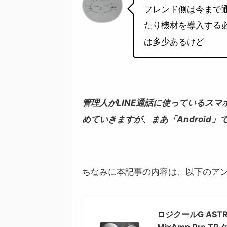
フレンド側は今まで通
たり機材を導入する
は多少あるけど
管理人がLINE通話に使っているスマホ
めていきますが、まあ「Android
ちなみに本記事の内容は、以下のア
ロジクールG ASTRO
MixAmp Pro T