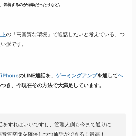
、装着するのが億劫だったりなど。
ット
の「高音質な環境」で通話したいと考えている、つ
たい派です。
「
iPhone
のLINE通話を、
ゲーミングアンプ
を通して
ヘ
いつき、今現在その方法で大満足しています。
通話をすればいいですし、管理人側も今まで通りに
高音質空間を確保しつつ通話ができる！最高！