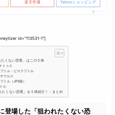
楽天市場
Yahooショッピング
ポチップ
neytizer id="113531-1"]
れたくない恐竜」はこの５体
ナトゥス
ラプトル・ピロラプトル
ォサウルス
プトル（JP3版）
トル
れたくない恐竜」を５体紹介！：まとめ
に登場した「狙われたくない恐