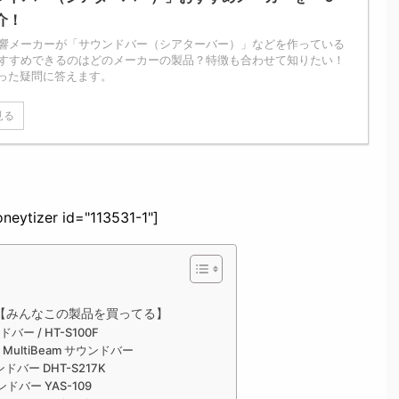
介！
響メーカーが「サウンドバー（シアターバー）」などを作っている
すすめできるのはどのメーカーの製品？特徴も合わせて知りたい！
った疑問に答えます。
見る
neytizer id="113531-1"]
【みんなこの製品を買ってる】
 / HT-S100F
MultiBeam サウンドバー
バー DHT-S217K
バー YAS-109