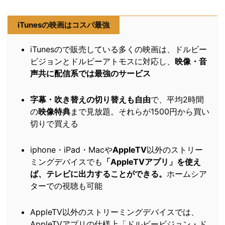
iTunesの映画はコスパ最強
iTunesので販売している多くの映画は、ドルビー
ビジョンとドルビーアトモスに対応し、
映像・音
声共に配信系では最強のサービス
字幕・吹き替えの切り替えも自由
で、平均2時間
の
映像特典
まで見放題。それらが1500円から買い
切りで買える
iphone・iPad・Macや
AppleTV
以外のストリー
ミングデバイスでも
「AppleTVアプリ」を使え
ば、テレビに出力することができる。
ホームシア
ターでの視聴も可能
AppleTV以外のストリーミングデバイスでは、
AppleTVアプリの仕様上「ドルビービジョン・ド