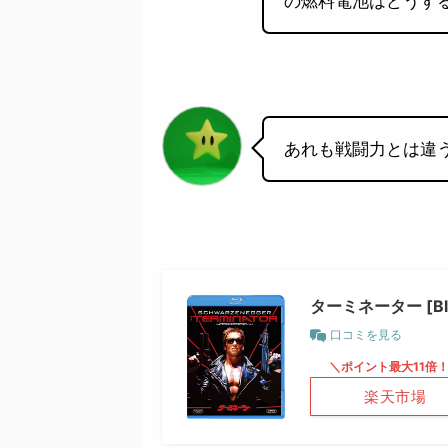
の燃料電池はどうす
あれも戦闘力とは違
ターミネーター [Blu
口コミを見る
＼ポイント最大11倍
楽天市場