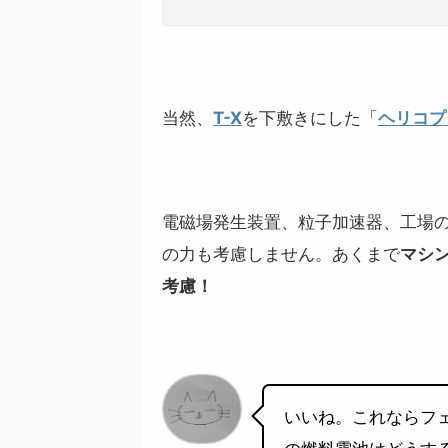
当然、
T-X
を下敷きにした「
ヘリコプ
電磁場発生装置、粒子加速器、工場
の力も考慮しません。あくまで
マシ
考慮！
いいね。これならフェ